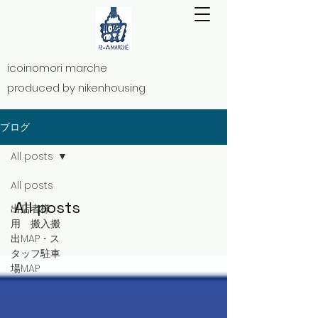
icoinomori marche
produced by nikenhousing​
ブログ
All posts
All posts
All posts
出店者様
用 搬入搬
出MAP・ス
タッフ駐車
場MAP