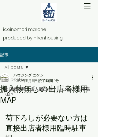
icoinomori marche
produced by nikenhousing​
記事
All posts
ハウジング ニケン
All posts
2023年5月5日
読了時間: 1分
搬入物無しの出店者様用
出店者様用 搬入搬出MAP・スタッフ駐車場
MAP
MAP
荷下ろしが必要ない方は
直接出店者様用臨時駐車